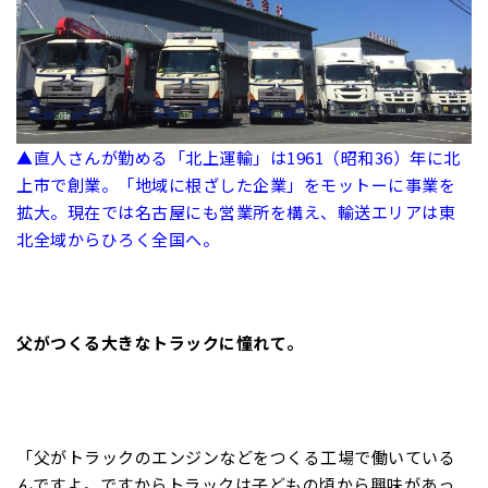
▲直人さんが勤める「北上運輸」は1961（昭和36）年に北
上市で創業。「地域に根ざした企業」をモットーに事業を
拡大。現在では名古屋にも営業所を構え、輸送エリアは東
北全域からひろく全国へ。
父がつくる大きなトラックに憧れて。
「父がトラックのエンジンなどをつくる工場で働いている
んですよ。ですからトラックは子どもの頃から興味があっ