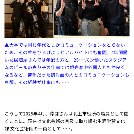
▲大学では同じ年代としかコミュニケーションをとらない
ため、その枠をひろげようとアルバイトにも奮闘。4年間働
いた居酒屋さんでは年配の方と、2シーズン働いたスタジア
ムのビールの売り子の仕事では観光客や外国人とも仲良く
なるなど、苦手だった初対面の人とのコミュニケーションも
克服。その経験が仕事にも……。
こうして2025年4月、倖芽さんは北上市役所の職員として働
くことに。現在は文化芸術の普及に取り組む生涯学習文化
課 文化芸術係の一員として……。