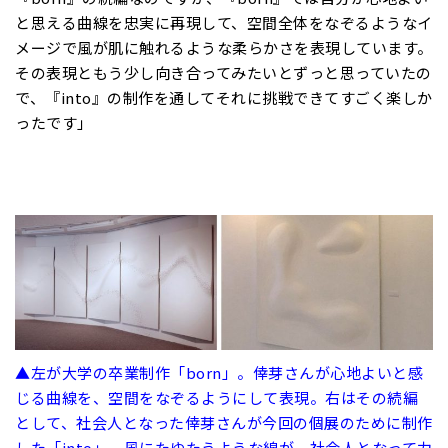
と思える曲線を忠実に再現して、空間全体をなぞるようなイ
メージで風が肌に触れるような柔らかさを表現しています。
その表現ともう少し向き合ってみたいとずっと思っていたの
で、『into』の制作を通してそれに挑戦できてすごく楽しか
ったです」
▲左が大学の卒業制作「born」。倖芽さんが心地よいと感
じる曲線を、空間をなぞるようにして表現。右はその続編
として、社会人となった倖芽さんが今回の個展のために制作
した「into」。風にたゆたうような線が、社会人となって力