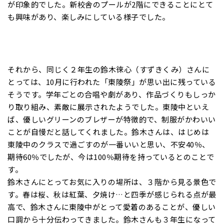
が印象的でした。新校舎のプールが2階にできることにとて
も興味があり、楽しみにしている様子でした。
それから、同じく２年生の鈴木徠心（すずきくみ）さんに
とっては、10月に行われた「東陵祭」が思い出に残っている
そうです。学年ごとの合唱や劇があり、作品づくりもしっか
り取り組み、素敵に展示されたようでした。東陵中といえ
ば、優しいグリーンのブレザーが特徴的で、制服がかわいい
ことが自慢だと話してくれました。鈴木さんは、はじめは
東陵中のクラスで過ごすのが一番いいと思い、不安40％、
期待60％でしたが、今は100％期待を持っているとのことで
す。
鈴木さんにとってお気に入りの場所は、３階から見る景色で
す。春は桜、秋は紅葉、夕焼け…と四季が感じられる点が最
高で、鈴木さんに東陵中がとって愛着のあることが、優しい
口調から十分伝わってきました。鈴木さんも３年生になって