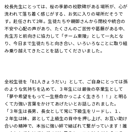
校長先生にとっては、桜の季節の校歌碑がある場所が、心が
洗われて落ち着く感じがする、お気に入りの場所だそうで
す。赴任されて2年。生徒たちや親御さんから閉校や統合の
不安や心配の声があり、たくさんのご苦労や葛藤がある中、
先生方と前向きに協力して「チーム東陵」として一丸とな
り、今日まで生徒たちと向き合い、いろいろなことに取り組
み乗り越えてきたことを話してくださいました。
全校生徒を「81人きょうだい」として、ご自身にとっては孫
のような気持ちを込めて、３年生には最後の卒業生として
「夢や希望をもって一生懸命かっこよく生きろ！！」と明る
くて力強い言葉をかけてあげたいとお話しされました。
「３年生は長男、長女として常に下級生をリードし、１、
２年生は妹、弟として上級生の背中を押し上げ、お互い助け
合いの精神で、本当に強い絆で結ばれて繋がっています！誰