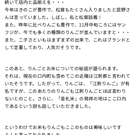
続いて店内と品揃えを・・・
今年はきのこが豊作で、松茸もたくさん入りましたと昆野さ
んは言っていました。しばし、私と松茸談義！
また、昨年に比べりんごも豊作で、11月中旬ころにはサン
フジが、今でも多くの種類のりんごが並んでいますと・・・
また、二子さといもはまずまずの出来で、これはブランドと
して定着しており、人気だそうです。
このあと、りんごとお米についての秘話が語られます。
それは、現在の口内町も含めてこの近隣は江刺郡と言われて
いたそうです。したがって、りんごは、「江刺りんご」が有
名ですが、このあたりのりんごも江刺りんごとほぼ変わり
ないとのこと。さらに、「金札米」の発祥の地はここ口内
であるという説も話していただきました。
というわけでお米もりんごもここのものは美味しいです
よ！と言っておられました。