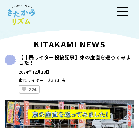
きた
KITAKAMI NEWS
かみ
【市民ライター投稿記事】東の産直を巡ってみま
した！
リズ
2024年12月18日
ム
市民ライター 若山 利夫
224