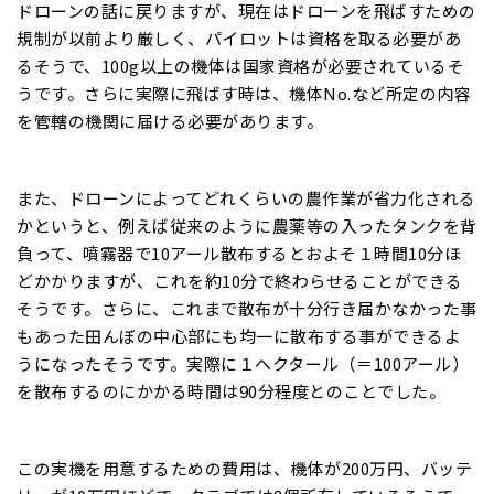
ドローンの話に戻りますが、現在はドローンを飛ばすための
規制が以前より厳しく、パイロットは資格を取る必要があ
るそうで、100g以上の機体は国家資格が必要されているそ
うです。さらに実際に飛ばす時は、機体No.など所定の内容
を管轄の機関に届ける必要があります。
また、ドローンによってどれくらいの農作業が省力化される
かというと、例えば従来のように農薬等の入ったタンクを背
負って、噴霧器で10アール散布するとおよそ１時間10分ほ
どかかりますが、これを約10分で終わらせることができる
そうです。さらに、これまで散布が十分行き届かなかった事
もあった田んぼの中心部にも均一に散布する事ができるよ
うになったそうです。実際に１ヘクタール（＝100アール）
を散布するのにかかる時間は90分程度とのことでした。
この実機を用意するための費用は、機体が200万円、バッテ