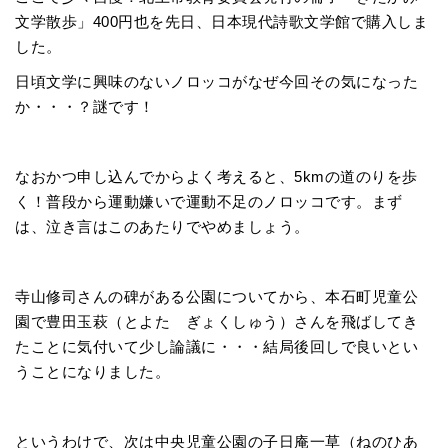
文学散歩」400円也を先日、日本現代詩歌文学館で購入しま
した。
日頃文学に興味のないノロッコがなぜ今回その気になった
か・・・？謎です！
なおかつ申し込んでからよく考えると、5kmの道のりを歩
く！普段から運動嫌いで運動不足のノロッコです。まず
は、泣き言はこのあたりでやめましょう。
寺山修司さんの碑がある公園についてから、本石町児童公
園で豊田玉萩（とよた ぎょくしゅう）さんを飛ばしてき
たことに気付いて少し論議に・・・結局後回しで良いとい
うことになりました。
というわけで、次は中央児童公園の子日庵一草（ねのひあ