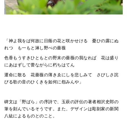
「神よ我をば何故に日蔭の花と咲かせける 憂ひの露にぬ
れつゝも一もと淋し野べの薔薇
色香もうすきひともとの野末の薔薇の我なれば 花は盛り
にあはずして蕾ながらに朽ちはてん
運命に散るゝ花薔薇の薄きゑにしを悲しみて さびしさ詫
びる歌の音のひくきを如何に怨みんや」
碑文は「野ばら」の序詩で、玉萩の評伝の著者相沢史郎の
筆を刻んでいるそうです。また、デザインは彫刻家の新関
八紘によるものとのこと。