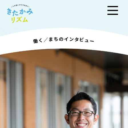
きた
ち
ン
の
イ
ま
タ
／
ビ
く
ュ
働
ー
かみ
リズ
ム